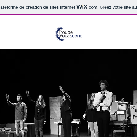
lateforme de création de sites internet
.com
. Créez votre site au